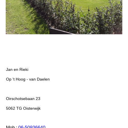
Jan en Rieki
Op 't Hoog - van Daelen
Oirschotsebaan 23
5062 TG Oisterwijk
Mob.:
06-50936640